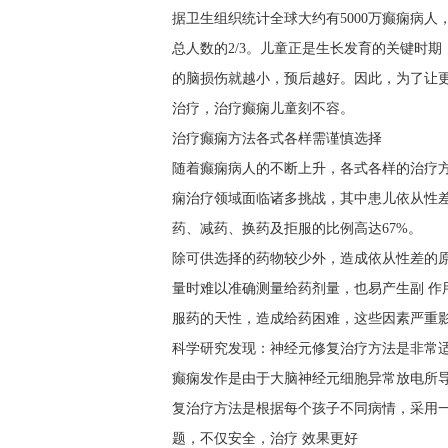
据卫生组织统计全球大约有5000万癫痫病人，
总人数的2/3。儿童正是生长发育的关键时
的脑损伤就越小，预后越好。因此，为了让
治疗，治疗癫痫儿童刻不容。
治疗癫痫方法各式各样需谨慎选择
随着癫痫病人的不断上升，各式各样的治疗
痫治疗领域面临诸多挑战，其中患儿依从性差
药、减药、换药及拒服的比例高达67%。
除可供选择的药物较少外，造成依从性差的原
量时难以准确测量给药剂量，也易产生副 作
服药的天性，造成给药困难，这些因素严重影
科学研究发现：神经元修复治疗方法是非常
癫痫发作是由于大脑神经元细胞异常放电所
复治疗方法是根据每个孩子不同病情，采用
题，不仅安全，治疗 效果更好