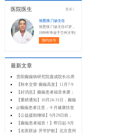
医院医生
更多》
张恩强 门诊主任
张恩强 门诊主任47岁，
1999年毕业于兰州大学(
预约挂号
最新文章
贵阳癫痫病研究院庞成院长出席
第十一届CAAE国际癫痫论坛暨协会
【秋冬交替·癫痫高发】11月7-9
成立20周年庆典
日，超难约的北京三甲名医，携手
【好消息】癫痫患者福音来袭：
贵州专家团共抗癫痫，速约！
万元救助+半价专项检查+京黔专家
【重磅通知】10月24-31日，癫痫
免费亲诊，符合条件者速申请！
病专项检查全额救助+京黔名医免费
@癫痫患者注意，十月健康扶贫
亲诊+高达万元补贴，名额有限，速
救助计划开启，专家免费亲诊+高达
【公益援助继续】9月29日前，
万元治疗救助，速抢名额！
癫痫名医免费亲诊+检查治疗大额援
【癫痫患者福音！】即日起-9月
助持续发放，速约！
15日，专项检查免费+北京三甲知名
【名医联诊·开学护航】北京贵州