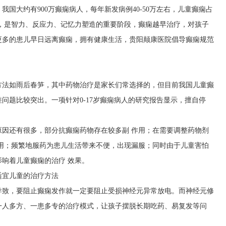
我国大约有900万癫痫病人，每年新发病例40-50万左右，儿童癫痫占
期，是智力、反应力、记忆力塑造的重要阶段，癫痫越早治疗，对孩子
更多的患儿早日远离癫痫，拥有健康生活，贵阳颠康医院倡导癫痫规范
方法如雨后春笋，其中药物治疗是家长们常选择的，但目前我国儿童癫
问题比较突出。一项针对0-17岁癫痫病人的研究报告显示，擅自停
因还有很多，部分抗癫痫药物存在较多副 作用；在需要调整药物剂
用；频繁地服药为患儿生活带来不便，出现漏服；同时由于儿童害怕
响着儿童癫痫的治疗 效果。
适宜儿童的治疗方法
导致，要阻止癫痫发作就一定要阻止受损神经元异常放电。而神经元修
一人多方、一患多专的治疗模式，让孩子摆脱长期吃药、易复发等问