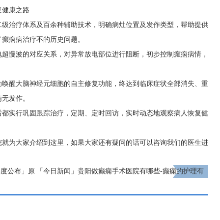
复健康之路
二级治疗体系及百余种辅助技术，明确病灶位置及发作类型，帮助提供
了癫痫病治疗不的历史问题。
电超慢波的对应关系，对异常放电部位进行阻断，初步控制癫痫病情，
助唤醒大脑神经元细胞的自主修复功能，终达到临床症状全部消失、重
痫无发作。
后都实行巩固跟踪治疗，定期、定时回访，实时动态地观察病人恢复健
院就为大家介绍到这里，如果大家还有疑问的话可以咨询我们的医生进
年度公布」原
「今日新闻」贵阳做癫痫手术医院有哪些-癫痫的护理有
哪三方面？
下一页