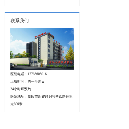
专家空降贵阳亲诊，勿错过！
三甲癫痫名医公益亲诊+检查治疗大
额援助，速约！
联系我们
医院电话：17785605016
上班时间：周一至周日
24小时可预约
医院地址：贵阳市新寨路14号营盘路往里
走800米