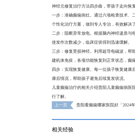
神经元修复治疗方法四步曲，带孩子走向恢
一步：准确癫痫病灶。通过六项检查技术、
个性化治疗方案，做到专人专治，有效解决
二步：阻断异常放电。根据脑内神经递质与
使发作次数减少，临床症状得到迅速缓解。
三步：修复受损神经。利用超导电磁波，帮
建机体免疫，各项功能恢复到正常状态，癫
四步：实现恢复健康。每一位孩子恢复健康
康后情况，帮助孩子避免后续复发状况。
儿童癫痫治疗的相关介绍贵阳儿童癫痫病医
行了解。
上一页
贵阳看癫痫哪家医院好「2024
发性的癫痫有多大的几率会遗传给孩子？
相关经验