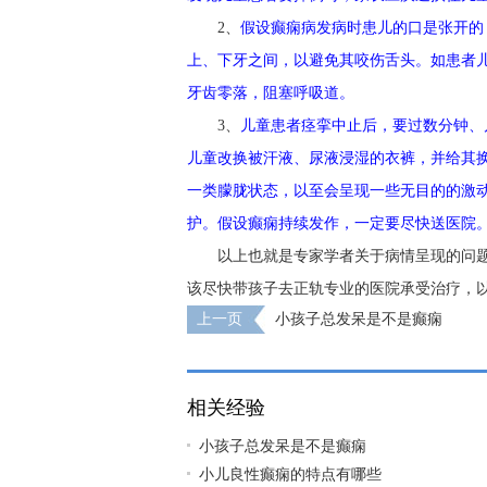
2、
假设癫痫病发病时患儿的口是张开的
上、下牙之间，以避免其咬伤舌头。如患者
牙齿零落，阻塞呼吸道。
3、
儿童患者痉挛中止后，要过数分钟、
儿童改换被汗液、尿液浸湿的衣裤，并给其
一类朦胧状态，以至会呈现一些无目的的激
护。假设癫痫持续发作，一定要尽快送医院
以上也就是专家学者关于病情呈现的问
该尽快带孩子去正轨专业的医院承受治疗，
上一页
小孩子总发呆是不是癫痫
相关经验
小孩子总发呆是不是癫痫
小儿良性癫痫的特点有哪些