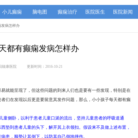
小儿癫痫
脑电图
癫痫治疗
医院医生
医院新闻
痫发病怎样办
天都有癫痫发病怎样办
阳颠康医院
更新时间：2016-10-21
容易就能呈现了，但这些问题的到来人们也是要有一些发现，特别是在
患者们在发现以后更是要留意其发作问题，那么，小小孩子每天都有癫
儿童侧卧，以利于患者儿童口涎的流出，坚持儿童患者的呼吸道通
东西垫到患者儿童的头下，解开其上衣领扣。假设来不及做上述布置，
童病患，顺势让其倒下，以防其自己倒地摔伤。