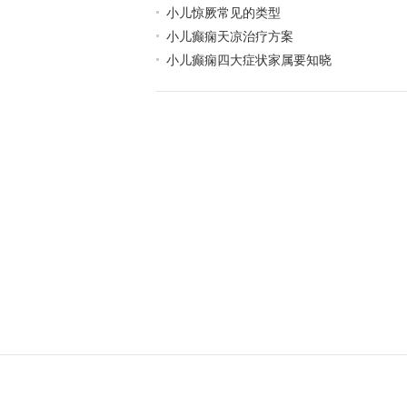
小儿惊厥常见的类型
小儿癫痫天凉治疗方案
小儿癫痫四大症状家属要知晓