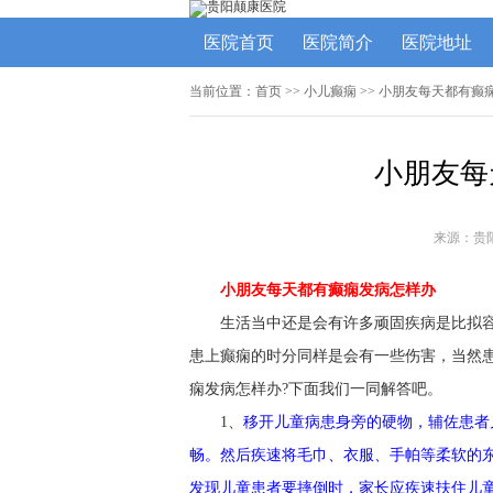
医院首页
医院简介
医院地址
当前位置：
首页
>>
小儿癫痫
>> 小朋友每天都有癫
小朋友每
来源：贵
小朋友每天都有癫痫发病怎样办
生活当中还是会有许多顽固疾病是比拟
患上癫痫的时分同样是会有一些伤害，当然
痫发病怎样办?下面我们一同解答吧。
1、
移开儿童病患身旁的硬物，辅佐患者
畅。然后疾速将毛巾、衣服、手帕等柔软的
发现儿童患者要摔倒时，家长应疾速扶住儿