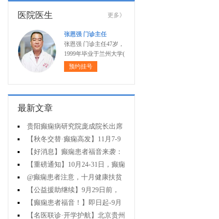
医院医生
更多》
张恩强 门诊主任
张恩强 门诊主任47岁，
1999年毕业于兰州大学(
预约挂号
最新文章
贵阳癫痫病研究院庞成院长出席
第十一届CAAE国际癫痫论坛暨协会
【秋冬交替·癫痫高发】11月7-9
成立20周年庆典
日，超难约的北京三甲名医，携手
【好消息】癫痫患者福音来袭：
贵州专家团共抗癫痫，速约！
万元救助+半价专项检查+京黔专家
【重磅通知】10月24-31日，癫痫
免费亲诊，符合条件者速申请！
病专项检查全额救助+京黔名医免费
@癫痫患者注意，十月健康扶贫
亲诊+高达万元补贴，名额有限，速
救助计划开启，专家免费亲诊+高达
【公益援助继续】9月29日前，
万元治疗救助，速抢名额！
癫痫名医免费亲诊+检查治疗大额援
【癫痫患者福音！】即日起-9月
助持续发放，速约！
15日，专项检查免费+北京三甲知名
【名医联诊·开学护航】北京贵州