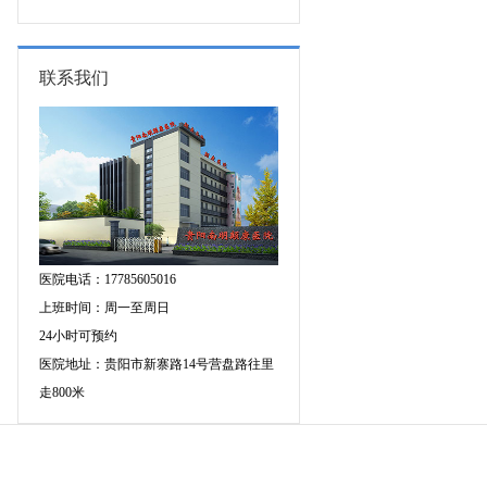
专家空降贵阳亲诊，勿错过！
三甲癫痫名医公益亲诊+检查治疗大
额援助，速约！
联系我们
医院电话：17785605016
上班时间：周一至周日
24小时可预约
医院地址：贵阳市新寨路14号营盘路往里
走800米