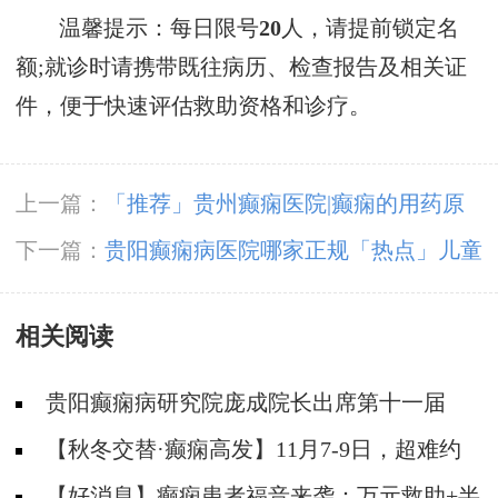
温馨提示：每日限号
20
人，请提前锁定名
额;就诊时请携带既往病历、检查报告及相关证
件，便于快速评估救助资格和诊疗。
上一篇：
「推荐」贵州癫痫医院|癫痫的用药原
则是什么？
下一篇：
贵阳癫痫病医院哪家正规「热点」儿童
癫痫有什么特点？
相关阅读
贵阳癫痫病研究院庞成院长出席第十一届
CAAE国际癫痫论坛暨协会成立20周年庆典
【秋冬交替·癫痫高发】11月7-9日，超难约
的北京三甲名医，携手贵州专家团共抗癫痫，速
【好消息】癫痫患者福音来袭：万元救助+半