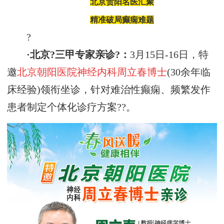
北京贵阳名医汇聚
精准破局癫痫难题
?
·北京?三甲专家亲诊?：
3月15日-16日，特
邀
北京朝阳医院神经内科周立春博士
(30余年临
床经验)领衔坐诊，针对难治性癫痫、频繁发作
患者制定个体化诊疗方案??。