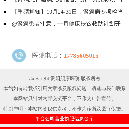
约！
价专项检查+京黔专家免费亲诊，符合条件者速
【重磅通知】10月24-31日，癫痫病专项检查
申请！
全额救助+京黔名医免费亲诊+高达万元补贴，
@癫痫患者注意，十月健康扶贫救助计划开
名额有限，速
启，专家免费亲诊+高达万元治疗救助，速抢名
额！
医院电话：
17785605016
Copyright 贵阳颠康医院 版权所有
本站如有转载或引用文章涉及版权问题，请速与我们联系
本网站只针对内部交流平台，不作为广告宣传。
特别声明：本站内容仅供参考，不作为诊断及医疗依据。
平台公司营业执照信息公示