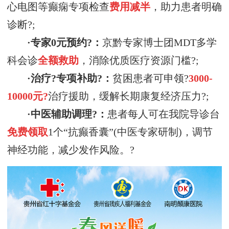
心电图等癫痫专项检查
费用减半
，助力患者明确
诊断?;
·专家0元预约?：
京黔专家博士团MDT多学
科会诊
全额救助
，消除优质医疗资源门槛?;
·治疗?专项补助?：
贫困患者可申领?
3000-
10000元?
治疗援助，缓解长期康复经济压力?;
·中医辅助调理?：
患者每人可在我院导诊台
免费领取
1个“抗癫香囊”(中医专家研制)，调节
神经功能，减少发作风险。?