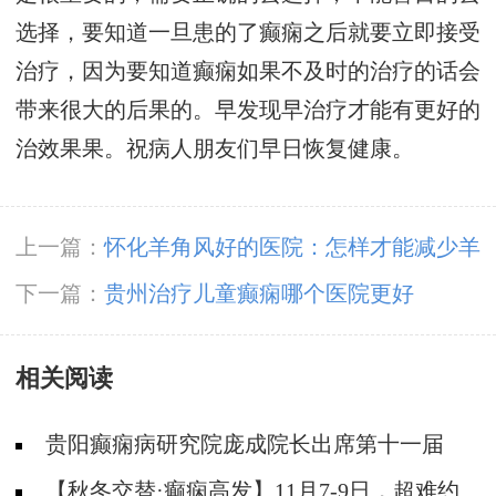
选择，要知道一旦患的了癫痫之后就要立即接受
治疗，因为要知道癫痫如果不及时的治疗的话会
带来很大的后果的。早发现早治疗才能有更好的
治效果果。祝病人朋友们早日恢复健康。
上一篇：
怀化羊角风好的医院：怎样才能减少羊
角风的发病率？
下一篇：
贵州治疗儿童癫痫哪个医院更好
相关阅读
贵阳癫痫病研究院庞成院长出席第十一届
CAAE国际癫痫论坛暨协会成立20周年庆典
【秋冬交替·癫痫高发】11月7-9日，超难约