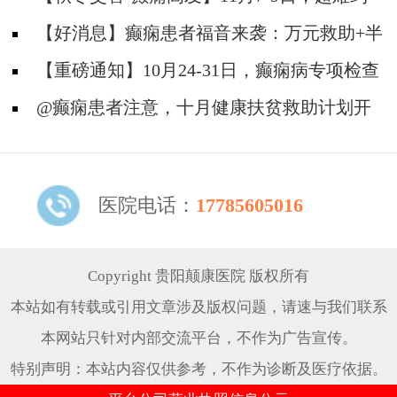
的北京三甲名医，携手贵州专家团共抗癫痫，速
【好消息】癫痫患者福音来袭：万元救助+半
约！
价专项检查+京黔专家免费亲诊，符合条件者速
【重磅通知】10月24-31日，癫痫病专项检查
申请！
全额救助+京黔名医免费亲诊+高达万元补贴，
@癫痫患者注意，十月健康扶贫救助计划开
名额有限，速
启，专家免费亲诊+高达万元治疗救助，速抢名
额！
医院电话：
17785605016
Copyright 贵阳颠康医院 版权所有
本站如有转载或引用文章涉及版权问题，请速与我们联系
本网站只针对内部交流平台，不作为广告宣传。
特别声明：本站内容仅供参考，不作为诊断及医疗依据。